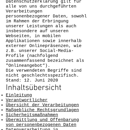
Datenschutzerklärung gilt für
alle von uns durchgeführten
Verarbeitungen
personenbezogener Daten, sowohl
im Rahmen der Erbringung
unserer Leistungen als auch
insbesondere auf unseren
Webseiten, in mobilen
Applikationen sowie innerhalb
externer Onlinepräsenzen, wie
z.B. unserer Social-Media-
Profile (nachfolgend
zusammenfassend bezeichnet als
"Onlineangebot“).
Die verwendeten Begriffe sind
nicht geschlechtsspezifisch.
Stand: 12. Juni 2020
Inhaltsübersicht
Einleitung
Verantwortlicher
Übersicht der Verarbeitungen
Maßgebliche Rechtsgrundlagen
Sicherheitsmaßnahmen
Übermittlung und Offenbarung
von personenbezogenen Daten
Datenverarbeitung in