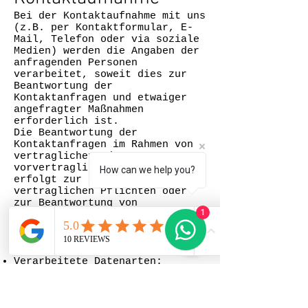
Bei der Kontaktaufnahme mit uns
(z.B. per Kontaktformular, E-
Mail, Telefon oder via soziale
Medien) werden die Angaben der
anfragenden Personen
verarbeitet, soweit dies zur
Beantwortung der
Kontaktanfragen und etwaiger
angefragter Maßnahmen
erforderlich ist.
Die Beantwortung der
Kontaktanfragen im Rahmen von
vertraglichen oder
vorvertraglichen Beziehungen
How can we help you?
erfolgt zur Erfüllung unserer
vertraglichen Pflichten oder
zur Beantwortung von
1
(vor)vertraglichen Anfragen und
im Übrigen auf Grundlage der
berechtigten Interessen an der
Beantwortung der Anfragen.
Verarbeitete Datenarten:
Bestandsdaten (z.B. Namen,
Adressen), Kontaktdaten (z.B.
E-Mail, Telefonnummern),